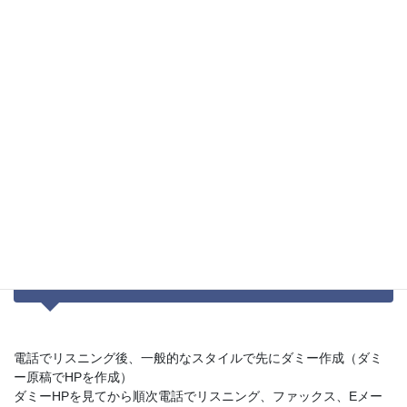
■ ケース１
電話でリスニング、ファックス、Eメール、郵送にて資料提供
↓
プランナー、コピーライターによる原稿作成
費用：15万円～
■ ケース２
電話でリスニング後、一般的なスタイルで先にダミー作成（ダミ
ー原稿でHPを作成）
ダミーHPを見てから順次電話でリスニング、ファックス、Eメー