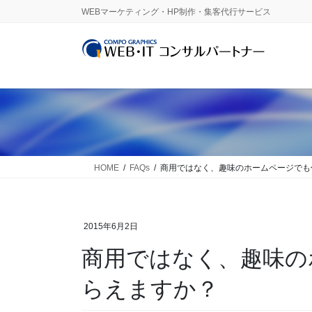
コ
ナ
WEBマーケティング・HP制作・集客代行サービス
ン
ビ
テ
ゲ
ン
ー
ツ
シ
に
ョ
移
ン
動
に
移
動
HOME
FAQs
商用ではなく、趣味のホームページでも
2015年6月2日
商用ではなく、趣味の
らえますか？